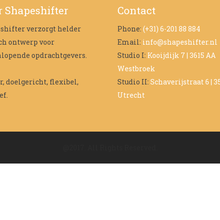
 Shapeshifter
Contact
shifter verzorgt helder
Phone:
(+31) 6-201 88 884
sch ontwerp voor
Email:
info@shapeshifter.nl
nlopende opdrachtgevers.
Studio I:
Kooijdijk 7 | 3615 AA
Westbroek
, doelgericht, flexibel,
Studio II:
Schaverijstraat 6 | 
ef.
Utrecht
@2017. All Rights Reserved.