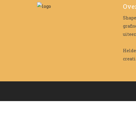
Over
Shape
grafi
uitee
Helder
creati